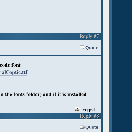
Reply #7
Quote
icode font
alCoptic.ttf
in the fonts folder) and if it is installed
Logged
Reply #8
Quote