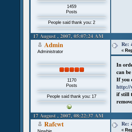
1459
Posts
People said thank you: 2
17 August , 2007, 05:07:24 AM
Admin
«
Rep
Administrator
In orde
can be
If you 
1170
Posts
http:/
if stil
People said thank you: 17
remove 
17 August , 2007, 08:22:37 AM
Rafcwt
«
Rep
Newbie