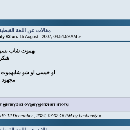
Re: مقالات عن اللغة القبطية
ly #3 on:
15 August , 2007, 04:54:59 AM »
بهموت شاب بسو
شكراً
او خيسى او شو شابهموت 
مجهود 
ⲟⲧ ϣⲏⲡⲟⲩϧⲓⲥⲓ ⲟⲩϣⲟⲩϣⲉⲡϩⲙⲟⲧ ⲛⲧⲟⲧϥ
Edit: 12 December , 2024, 07:02:16 PM by bashandy
»