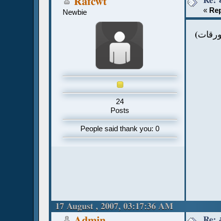
Rafcwt
«
Rep
Newbie
 ورقات
24
Posts
People said thank you: 0
17 August , 2007, 03:17:36 AM
Admin