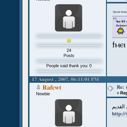
Quote from
Ϥⲏϯ ⲪϮ 
Ⲁⲕϯⲛⲁⲛ 
ϯⲙⲉⲓ
24
Posts
People said thank you: 0
17 August , 2007, 06:11:01 PM
Rafcwt
«
Rep
Newbie
القديم
http:/