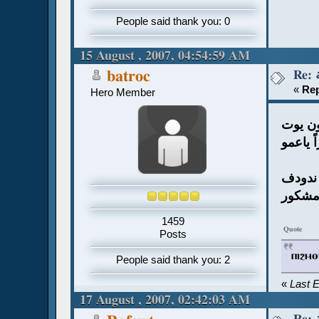
People said thank you: 0
15 August , 2007, 04:54:59 AM
batroc
«
Rep
Hero Member
ن يوت
 ياعمو
ندودف
مشكور
1459
Quote
Posts
ⲡⲓϩⲙ
People said thank you: 2
«
Last 
17 August , 2007, 02:42:03 AM