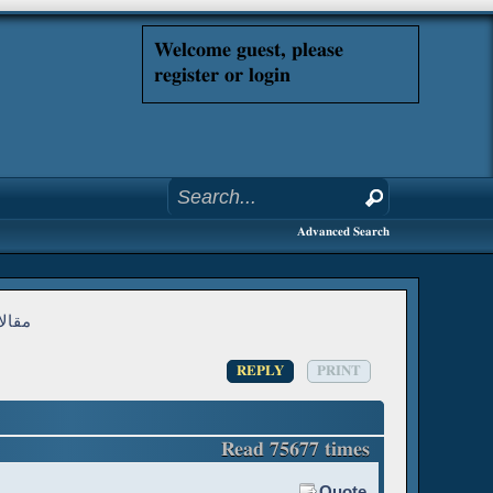
Welcome guest, please
register or login
Advanced Search
مقالا
REPLY
PRINT
Read 75677 times
Quote