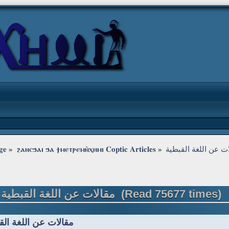
ge
»
ϩⲁⲛⲥϧⲁⲓ ϧⲁ ϯⲙⲉⲧⲣⲉⲙⲛ̀ⲭⲏⲙⲓ Coptic Articles
»
ت عن اللغة القبطية
Topic: مقالات عن اللغة القبطية (Read 75677 times)
مقالات عن اللغة الق