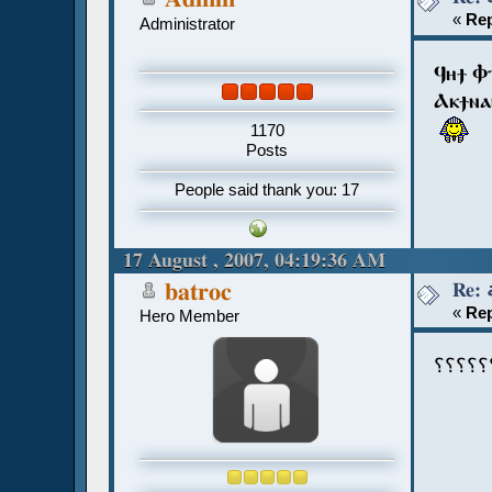
«
Rep
Administrator
Ϥⲏϯ Ⲫ
Ⲁⲕϯⲛⲁ
1170
Posts
People said thank you: 17
17 August , 2007, 04:19:36 AM
batroc
«
Rep
Hero Member
؟؟؟؟؟