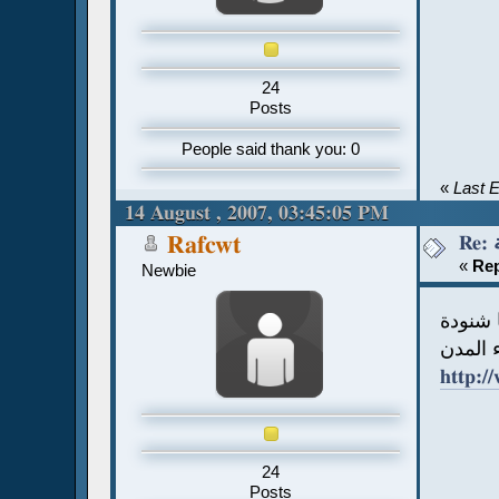
24
Posts
People said thank you: 0
«
Last E
14 August , 2007, 03:45:05 PM
Rafcwt
«
Rep
Newbie
 شنودة
 المدن
http:/
24
Posts