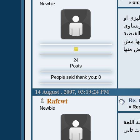
«
on:
Newbie
يزى او
نساوى
لقبطية
بها مش
 منها
24
Posts
People said thank you: 0
14 August , 2007, 03:19:24 PM
Rafcwt
«
Rep
Newbie
 اللغة
ت تانى