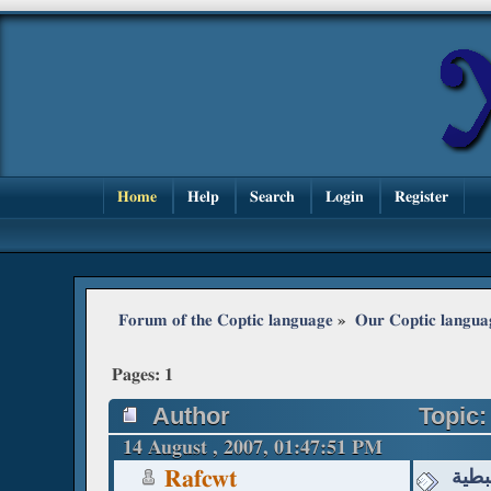
Home
Help
Search
Login
Register
Forum of the Coptic language
»
Our Coptic langua
Pages:
1
Author
14 August , 2007, 01:47:51 PM
بطية
Rafcwt