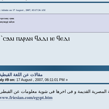
: Admin on 17 August , 2007, 03:17:36 AM
ⲉϥⲉⲥⲙⲟⲩ ⲉⲣⲟⲕ
ⲛⲟⲩⲛⲓϣϯ ⲛⲀϩⲟ
 `ⲥϧⲁⲓ ⲡⲁⲣⲁⲛ ϥⲁⲇⲓ ⲓⲉ ϥⲉⲇⲓ
Re: مقالات عن اللغة القبطية
ly #9 on:
17 August , 2007, 06:11:01 PM »
 المصرية القديمة و فى اخرها فى شوية معلومات عن القبطى 
/www.friesian.com/egypt.htm