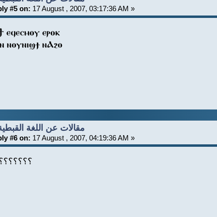
ly #5 on:
17 August , 2007, 03:17:36 AM »
Ϯ ⲉϥⲉⲥⲙⲟⲩ ⲉⲣⲟⲕ
ⲛ ⲛⲟⲩⲛⲓϣϯ ⲛⲀϩⲟ
Re: مقالات عن اللغة القبطية
ly #6 on:
17 August , 2007, 04:19:36 AM »
؟؟؟؟؟؟؟