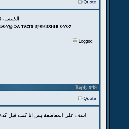
Quote
الكنيسة ف
ⲣⲱⲟⲩϣ ϧⲁ ⲧⲁⲥⲡⲓ ⲛⲣⲉⲙⲛⲭⲏⲙⲓ ⲟⲩⲟϩ
Logged
Reply #48
Quote
اسف على المقاطعة بس انا كنت قبل كدة 