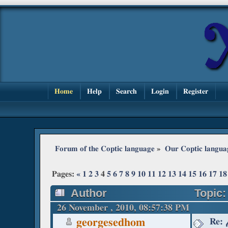
Home
Help
Search
Login
Register
Forum of the Coptic language
»
Our Coptic langua
Pages:
«
1
2
3
4
5
6
7
8
9
10
11
12
13
14
15
16
17
18
Author
26 November , 2010, 08:57:38 PM
georgesedhom