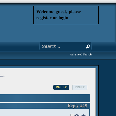
Welcome guest, please
register or login
Advanced Search
مشك
REPLY
PRINT
Reply #45
Quote