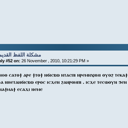
Re: مشكلة اللفظ القديم
ly #52 on:
26 November , 2010, 10:21:29 PM »
ⲛⲑⲟ ⲥⲁⲧⲟϯ ⲁⲣⲉ ϯⲧⲟϯ ⲛϭⲓⲥⲃⲱ ⲛⲧⲁⲥⲡⲓ ⲛⲣⲉⲙⲛⲭⲏⲙⲓ ⲟⲩⲟϩ ⲧⲉⲕⲁ
ⲁ ⲛⲏⲉⲧⲁⲛϭⲓⲥⲃⲱ ⲉⲣⲟⲥ ⲓⲥϫⲉⲛ ϩⲁⲛⲣⲟⲙⲡⲓ . ⲓⲥϫⲉ ⲧⲉⲥⲱⲟⲩⲛ ϧⲉ
ⲛⲁϯⲙⲁϯ ⲉⲥⲁϫⲓ ⲛⲉⲙⲉ