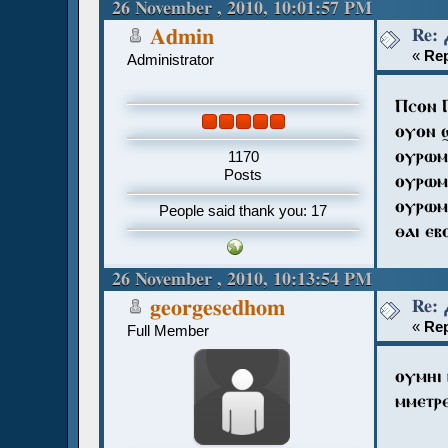
26 November , 2010, 10:01:57 PM
Admin
«
Rep
Administrator
Ⲡⲥⲟⲛ 
ⲟⲩⲟⲛ 
ⲟⲩⲣⲱⲙ
1170
Posts
ⲟⲩⲣⲱⲙ
ⲟⲩⲣⲱⲙ
People said thank you: 17
ⲑⲁⲓ ⲉⲃ
26 November , 2010, 10:13:54 PM
georgesedhom
«
Rep
Full Member
ⲟⲩⲙⲏⲓ 
ⲙⲙⲉⲧⲣ