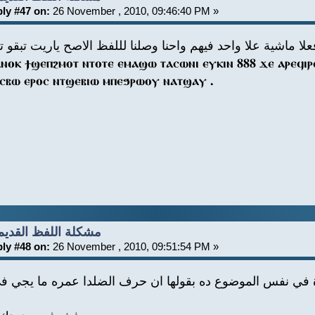
ly #47 on:
26 November , 2010, 09:46:40 PM »
علا ماشية علا واحد فيهم واحنا وصلنا لللفظ الاصح ياريت تبقو ت
ⲁⲛⲟⲕ ϯϣⲉⲡϩⲙⲟⲧ ⲛⲧⲟⲧⲉ ⲉⲙⲁϣⲱ ⲧⲁⲥⲱⲛⲓ ⲉⲩⲕⲓⲛ 888 ϫⲉ ⲁⲣⲉϥⲓ
ⲓⲥⲃⲱ ⲉⲣⲟⲥ ⲛⲧϣⲉⲃⲓⲱ ⲙⲡⲉϧⲣⲱⲟⲩ ⲛⲁⲧϣⲁⲩ .
Re: مشكلة اللفظ القديم
ly #48 on:
26 November , 2010, 09:51:54 PM »
في نفس الموضوع ده بقولها ان حرف الضلدا عمره ما يجي ف