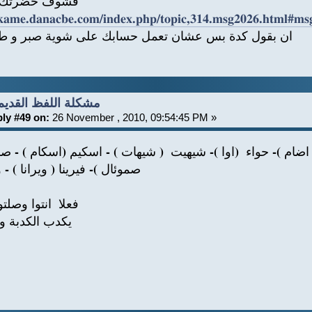
فشوف حضرتك ال
/kame.danacbe.com/index.php/topic,314.msg2026.html#ms
ان بقول كدة بس عشان تعمل حسابك على شوية صبر و طو
Re: مشكلة اللفظ القديم
ly #49 on:
26 November , 2010, 09:54:45 PM »
دم ( اضام )- حواء (اوا )- شيهيت ( شيهات ) - اسكيم (اسكام ) -
صموئال )- فيرينا ( ويرانا ) -
فعلا انتوا وصلتو
يكدب الكدبة و