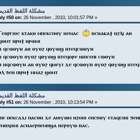
Re: مشكلة اللفظ القديم
ly #50 on:
26 November , 2010, 10:01:57 PM »
Ⲅⲉⲟⲣⲅⲓⲟⲥ ⲕⲧⲁⲕⲟ ⲙⲡⲉⲕⲥⲏⲟⲩ ⲛⲉⲙⲁⲥ
ⲛⲥⲛⲁⲕⲁϯ ⲛϩⲗⲓ ⲁⲛ
ϣⲟⲙⲧ ⲛⲣⲏϯ ⲛⲣⲱⲙⲓ
ⲓ ϥⲥⲱⲟⲩⲛ ⲁⲛ ⲟⲩⲟϩ ϥⲟⲩⲱϣ ⲛⲧⲉϥⲥⲱⲟⲩⲛ
ⲓ ϥⲥⲱⲟⲩⲛ ⲟⲩⲟϩ ϥⲟⲩⲱϣ ⲛⲧⲉϥⲑⲣⲉ ⲛⲓⲡⲥⲉⲡⲓ ⲥⲱⲟⲩⲛ
ⲓ ⲛϥⲥⲱⲟⲩⲛ ⲁⲛ ⲟⲩⲟϩ ϥⲙⲉⲩⲓ ϫⲉ ϥⲥⲱⲟⲩⲛ ⲟⲩⲟϩ ϥⲟⲩⲱϣ ⲛⲧⲉ
ⲟⲗ ϧⲉⲛ ⲡⲓⲣⲏϯ ⲙⲙⲁϩ ϣⲟⲙⲧ
Re: مشكلة اللفظ القديم
ly #51 on:
26 November , 2010, 10:13:54 PM »
ⲡⲉ ⲡⲉⲕⲥⲁϫⲓ ⲡⲁⲥⲟⲛ ϫⲉ ⲁⲓⲟⲩⲱⲙ ⲛϩⲑⲏⲓ ⲉⲡⲥⲏⲟⲩ ⲉⲧⲁϥⲥⲓⲛⲓ ϧⲉ
ⲉⲙⲛⲭⲏⲙⲓ ⲁⲥⲛⲁⲉⲣⲡⲉⲙⲡϣⲁ ⲛⲉⲣⲟⲩⲱ ⲛⲁⲥ.