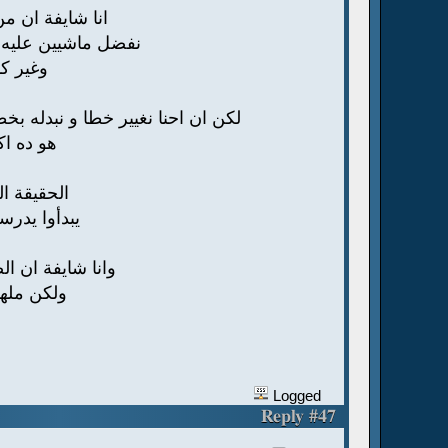
انا شايفة ان م
نفضل ماشيين عليه 
وغير ك
لكن ان احنا نغيير خطا و نبدله بخط
هو ده اكبر خطأ لانه هيفسد دراسة اللغة القبطية اللي عماله تتخبط ما بين اراء
الحقيقة ا
يبدأوا يدرس
وانا شايفة ان ال
ولكن ملهو
Logged
Reply #47