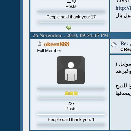
اجابة
1170
Posts
http:/
ل بال
People said thank you: 17
26 November , 2010, 09:54:45 PM
okeen888
«
Rep
Full Member
 صموئيل
 وغيرهم
ا للصح
يصدقها
227
Posts
People said thank you: 1