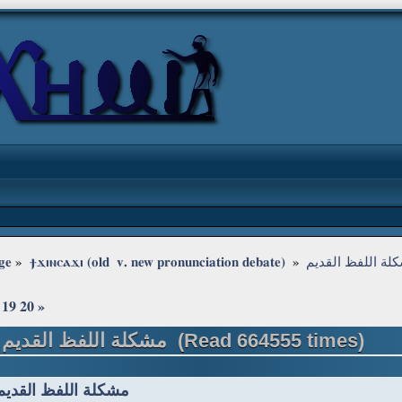
ge
»
ϯϫⲓⲛⲥⲁϫⲓ (old  v. new pronunciation debate) 
»
لة اللفظ القديم
19
20
»
Topic: مشكلة اللفظ القديم (Read 664555 times)
Re: مشكلة اللفظ القديم