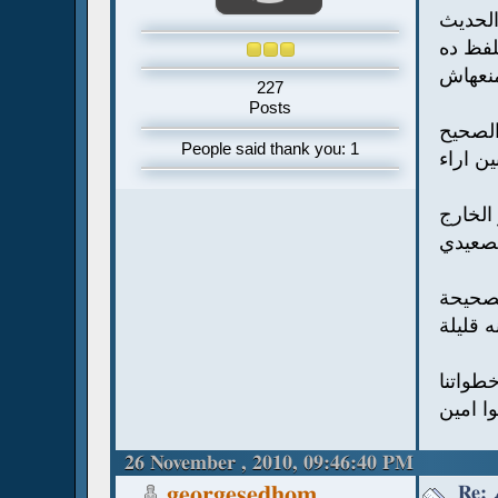
الحديث
لفظ ده
منعهاش
227
Posts
 الصحيح
People said thank you: 1
الخارج
لصعيدي
لصحيحة
 قليلة
طواتنا
ا امين
26 November , 2010, 09:46:40 PM
georgesedhom