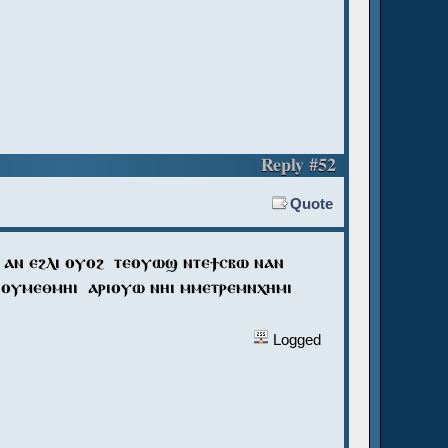
Reply #52
Quote
ϯ ⲁⲛ ⲉϩⲗⲓ ⲟⲩⲟϩ ⲧⲉⲟⲩⲱϣ ⲛⲧⲉϯⲥⲃⲱ ⲛⲁⲛ
ⲛ ⲟⲩⲙⲉⲑⲙⲏⲓ ⲁⲣⲓⲟⲩⲱ ⲛⲏⲓ ⲙⲙⲉⲧⲣⲉⲙⲛⲭⲏⲙⲓ
Logged