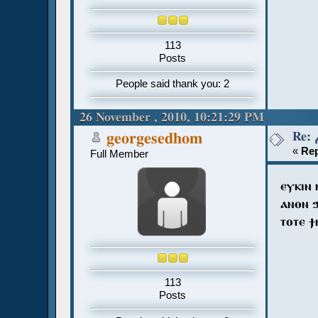
113
Posts
People said thank you: 2
26 November , 2010, 10:21:29 PM
georgesedhom
«
Rep
Full Member
ⲉⲩⲕⲓⲛ 
ⲁⲛⲟⲛ ϧ
ⲧⲟⲧⲉ ϯ
113
Posts