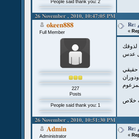
People said thank you: 2
26 November , 2010, 10:47:05 PM
okeen888
«
Rep
Full Member
لذوقك
ل عدس
 حقيقي
ودوران
لمزعوم
227
Posts
ه خلاص
People said thank you: 1
26 November , 2010, 10:51:30 PM
Admin
«
Rep
Administrator