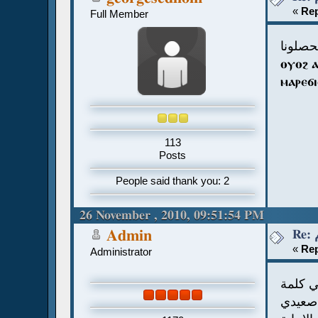
«
Rep
Full Member
حصلونا
ⲟⲩⲟϩ 
ⲙⲁⲣⲉϭ
113
Posts
People said thank you: 2
26 November , 2010, 09:51:54 PM
Admin
«
Rep
Administrator
ي كلمة
صعيدي