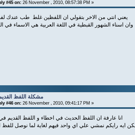
ly #45 on:
26 November , 2010, 08:57:38 PM »
يعني انتي من الاخر بتقولي ان اللفظين غلط طب عندك لف
ان اسناء الشهور القبطية في اللغة العربية هي الاسماء في ال
Re: مشكلة اللفظ القديم
ly #46 on:
26 November , 2010, 09:41:17 PM »
انا عارفة ان اللفظ الحديث في اخطاء و اللفظ القديم في
كن ايه رايكم نمشي علي اي واحد فيهم لغاية لما نوصل للفظ 