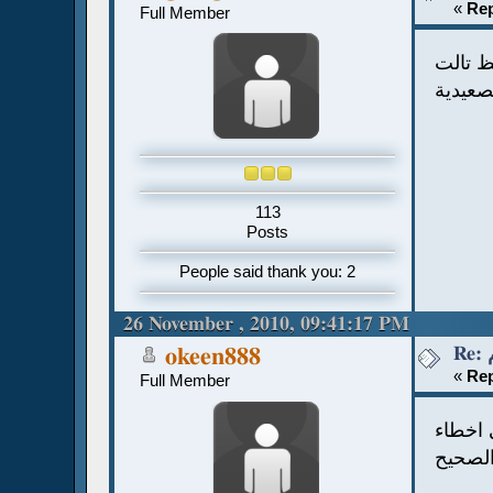
«
Rep
Full Member
ظ تالت
صعيدية
113
Posts
People said thank you: 2
26 November , 2010, 09:41:17 PM
okeen888
«
Rep
Full Member
 اخطاء
الصحيح