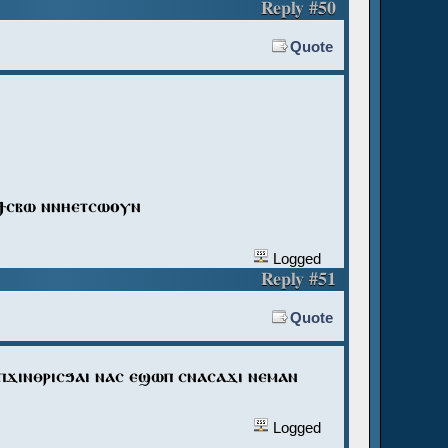
Reply #50
Quote
ϥϯⲥⲃⲱ ⲛⲛⲏⲉⲧⲥⲱⲟⲩⲛ
Logged
Reply #51
Quote
ⲛⲡϫⲓⲛⲑⲣⲓⲥϧⲁⲓ ⲛⲁⲥ ⲉϣⲱⲡ ⲥⲛⲁⲥⲁϫⲓ ⲛⲉⲙⲁⲛ
Logged