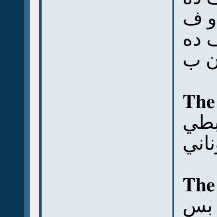
و ف
 ده
ن ب
The
بطي
اني
The
بس