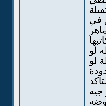
قيلة
 في
ماهر
اتبها
ة لو
ة لو
ودة
تاكد
 جيه
وضه