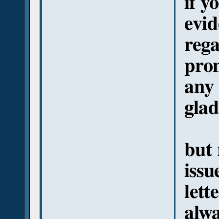
if y
evid
rega
pro
any 
glad
but 
issu
lett
alwa