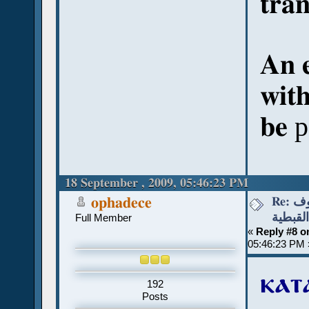
tran
An 
wit
be
p
18 September , 2009, 05:46:23 PM
Re: قواعد نطق الحروف
ophadece
القبطية
Full Member
«
Reply #8 o
05:46:23 PM 
ⲕⲁⲧⲁ
192
Posts