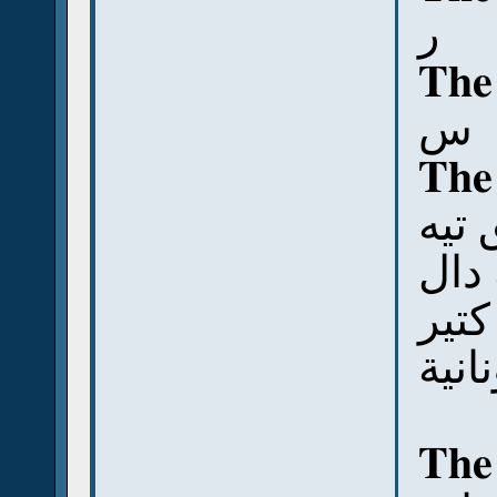
ر
The
س
The
 تيه
 دال
كتير
نية
The