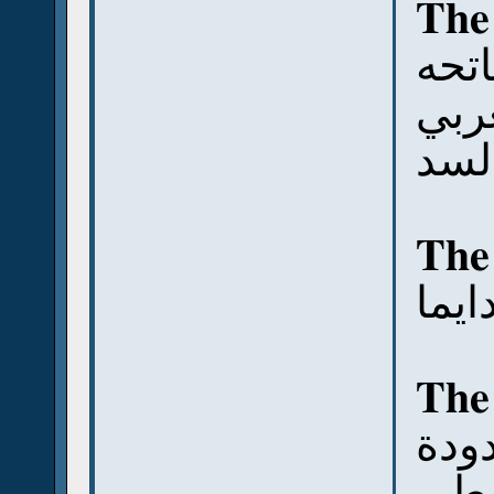
The
تحه
ربي
لسد
The
ايما
The
دودة
بطي