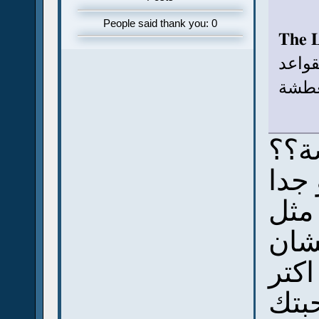
People said thank you: 0
The L
واعد
عطشة
جدا
 مثل
شان
اكتر
بتك