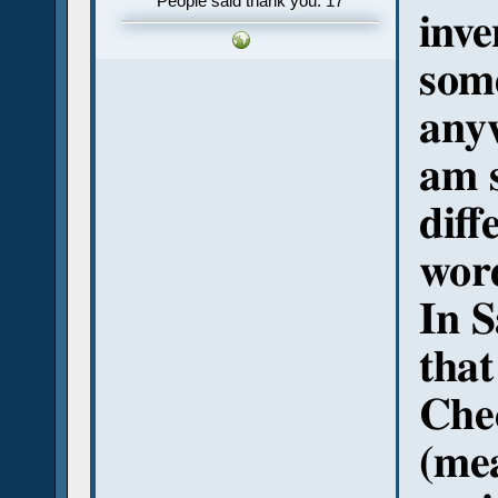
People said thank you: 17
inve
some
anyw
am s
diff
wor
In S
that
Che
(me