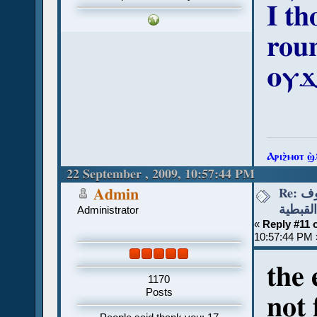
I th
rou
ⲟⲩϫ
Ⲁⲣⲓϩ̀ⲙⲟⲧ ϣ
22 September , 2009, 10:57:44 PM
Re: قواعد نطق الحروف
Admin
القبطية
Administrator
«
Reply #11 
10:57:44 PM 
the 
1170
Posts
not 