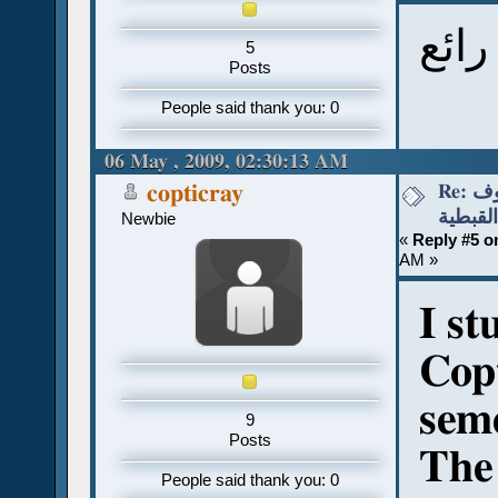
5
Posts
People said thank you: 0
06 May , 2009, 02:30:13 AM
Re: قواعد نطق الحروف
copticray
القبطية
Newbie
«
Reply #5 o
AM »
I st
Copt
seme
9
Posts
The 
People said thank you: 0