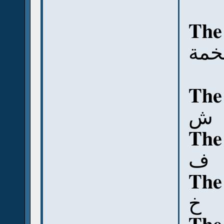
The
خمة
The
ش
The
ف
The
خ