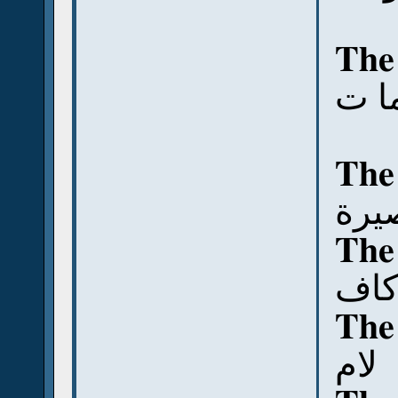
The
ما ت
The 
يرة
The
 كاف
The
لام