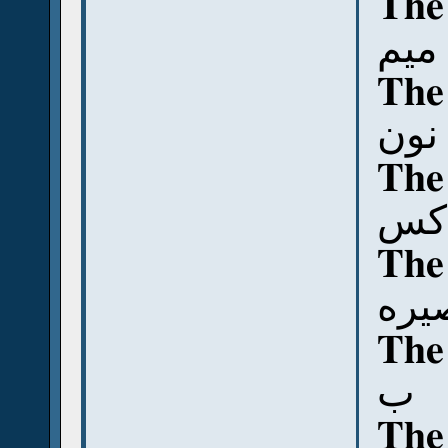
The
ميم
The
نون
The 
كس
The
يره
The
ب
The 