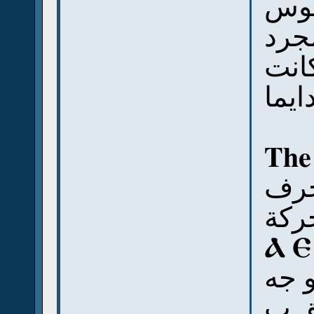
يوس
مجرد
كانت
ايما
The 
حرف
ركة
Ⲁ Ⲉ
و جه
ق ب