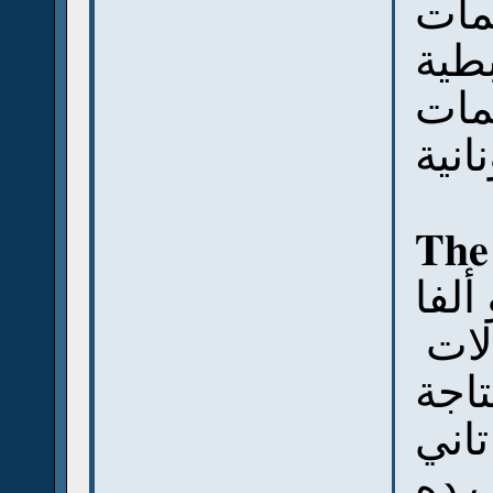
لمات
بطية
مات
نانية
The
ألفا
لات
تاجة
اني
 ده