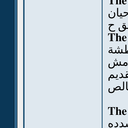
The 
حيان
طق ح
The
طشة
ة مش
ديم
لص
The
دده