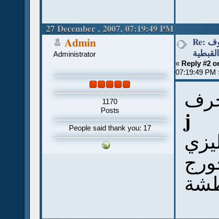
27 December , 2007, 07:19:49 PM
Re: قواعد نطق الحروف
Admin
القبطية
Administrator
«
Reply #2 o
07:19:49 PM 
حرف
1170
Posts
j
People said thank you: 17
ليزي
جورج
طشة