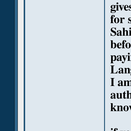
give
for 
Sahi
befo
payi
Lan
I am
auth
know