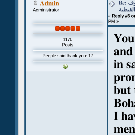
Re: قواعد نطق الحروف
Admin
القبطية
Administrator
«
Reply #6 o
PM »
You
1170
Posts
and
People said thank you: 17
in s
pro
but 
Boh
I ha
men