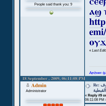
ⲥⲉⲉ
People said thank you: 9
ⲁϣ 
http
emi
ⲟⲩϫ
«
Last Edi
Ⲁⲣⲓϩ̀ⲙⲟⲧ ϣ
18 September , 2009, 06:11:08 PM
Re: قواعد نطق الحروف
Admin
القبطية
Administrator
«
Reply #9 o
06:11:08 PM 