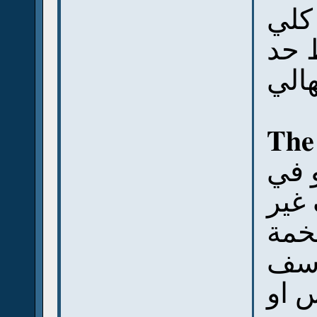
كلي
 حد
الي
The
 في
غير
خمة
أسف
 او