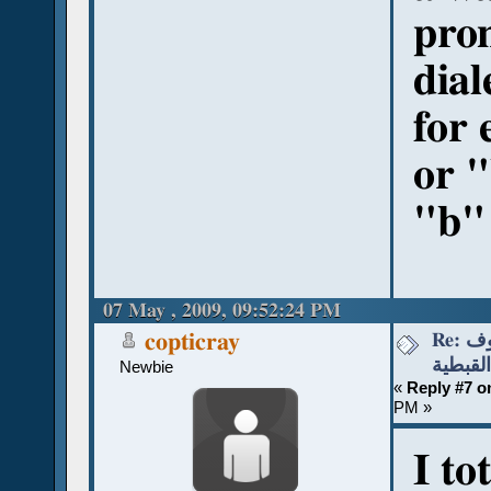
pron
dial
for 
or "
"b" 
07 May , 2009, 09:52:24 PM
Re: قواعد نطق الحروف
copticray
القبطية
Newbie
«
Reply #7 o
PM »
I to