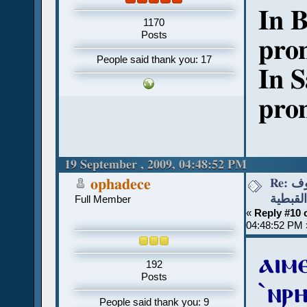
In B
1170
Posts
pro
People said thank you: 17
In S
pro
19 September , 2009, 04:48:52 PM
Re: قواعد نطق الحروف
ophadece
القبطية
Full Member
«
Reply #10 
04:48:52 PM 
ⲁⲓⲙⲉ
192
Posts
ˋⲛⲣ
People said thank you: 9