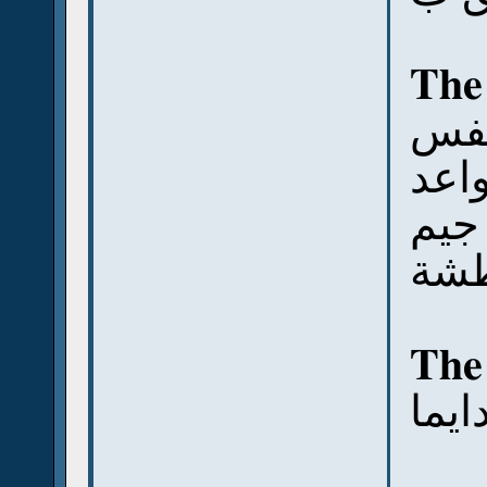
The
نفس
واعد
جيم
شة
The
ايما