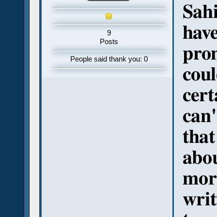
Sahi
have
9
Posts
pron
People said thank you: 0
coul
cert
can'
that
abou
mor
writ