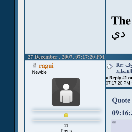
The
دي
27 December , 2007, 07:17:20 PM
Re: قواعد نطق الحروف
ragui
القبطية
Newbie
«
Reply #1 o
07:17:20 PM 
Quote 
09:16
11
Posts