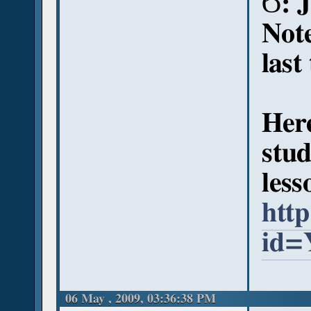
Ϭ
: 
Note
last
Here
stud
less
http
id=
06 May , 2009, 03:36:38 PM