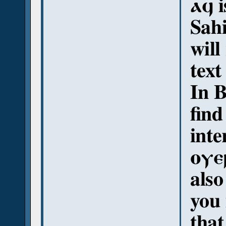
ⲁϥ 
Sahi
will
text
In B
find
inte
ⲟⲩⲉⲣ
also
you 
tha