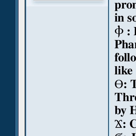
pro
in s
Ⲫ
:
Pha
fol
like
Ⲑ
: 
Thre
by 
Ϫ
: 