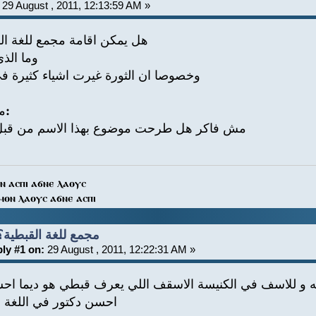
29 August , 2011, 12:13:59 AM »
هل يمكن اقامة مجمع للغة ال
وما الذي
وخصوصا ان الثورة غيرت اشياء كثيرة 
ملحوظة:
مش فاكر هل طرحت موضوع بهذا الاسم من قبل و
ⲛ ⲁⲥⲡⲓ ⲁϭⲛⲉ ⲗⲁⲟⲩⲥ
ⲙⲟⲛ ⲗⲁⲟⲩⲥ ⲁϭⲛⲉ ⲁⲥⲡⲓ
Re: مجمع للغة القبطية؟
ly #1 on:
29 August , 2011, 12:22:31 AM »
ه و للاسف في الكنيسة الاسقف اللي يعرف قبطي هو ديما ا
احسن دكتور في اللغة ا