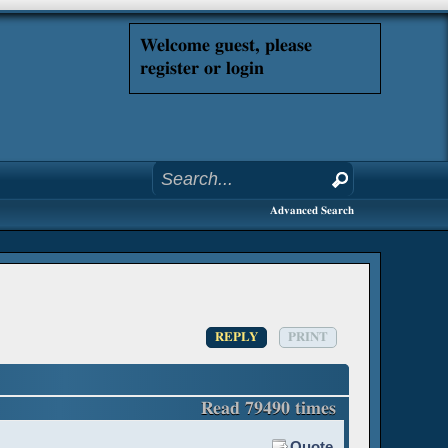
Welcome guest, please
register or login
Advanced Search
REPLY
PRINT
Read 79490 times
Quote