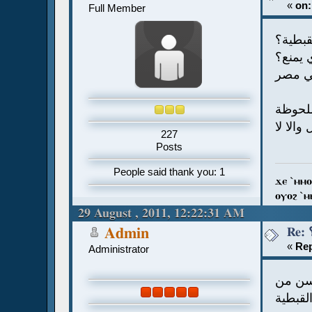
«
on:
Full Member
قبطية؟
 يمنع؟
في مصر
الا لا
227
Posts
People said thank you: 1
ϫⲉ `ⲙⲙⲟ
ⲟⲩⲟϩ `ⲙ
29 August , 2011, 12:22:31 AM
Admin
«
Rep
Administrator
حسن من
لقبطية