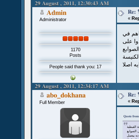
29 August , 2011, 12:30:43 AM
Admin
«
Rep
Administrator
اهم في
وا على
لصوابع
1170
Posts
لكنيسة
ه اصلا
People said thank you: 17
29 August , 2011, 12:34:17 AM
abo_dokhana
«
Rep
Full Member
Quote from
 القبطية
ى الصوابع
ده بيعمل