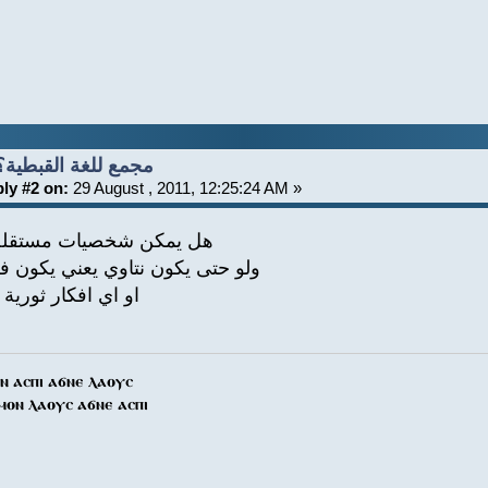
Re: مجمع للغة القبطية؟
ly #2 on:
29 August , 2011, 12:25:24 AM »
هل يمكن شخصيات مستقلة 
ولو حتى يكون نتاوي يعني يكون ف
او اي افكار ثورية
ⲛ ⲁⲥⲡⲓ ⲁϭⲛⲉ ⲗⲁⲟⲩⲥ
ⲙⲟⲛ ⲗⲁⲟⲩⲥ ⲁϭⲛⲉ ⲁⲥⲡⲓ