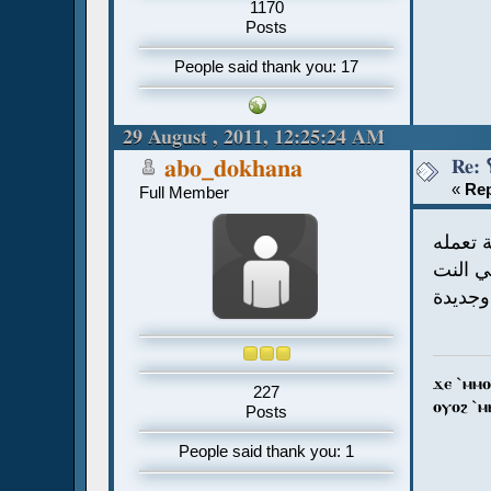
1170
Posts
People said thank you: 17
29 August , 2011, 12:25:24 AM
abo_dokhana
«
Rep
Full Member
تعمله
ي النت
 وجديدة
ϫⲉ `ⲙⲙⲟ
227
ⲟⲩⲟϩ `ⲙ
Posts
People said thank you: 1