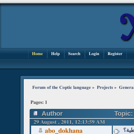
Home
Help
Search
Login
Register
Forum of the Coptic language
»
Projects
»
Genera
Pages:
1
Author
29 August , 2011, 12:13:59 AM
طية؟
abo_dokhana