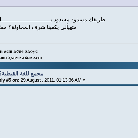
طريقك مسدود مسدود يــــــــــــــــــــــــــــــــ
متهيألي يكفينا شرف المحاولة؟ 
ⲛ ⲁⲥⲡⲓ ⲁϭⲛⲉ ⲗⲁⲟⲩⲥ
ⲙⲟⲛ ⲗⲁⲟⲩⲥ ⲁϭⲛⲉ ⲁⲥⲡⲓ
Re: مجمع للغة القبطية؟
ly #5 on:
29 August , 2011, 01:13:36 AM »