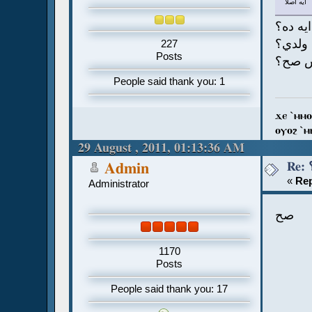
ايه اصلا
ايه ده؟
ا ولدي؟
227
Posts
مش صح؟
People said thank you: 1
ϫⲉ `ⲙⲙⲟ
ⲟⲩⲟϩ `ⲙ
29 August , 2011, 01:13:36 AM
Admin
«
Rep
Administrator
صح
1170
Posts
People said thank you: 17