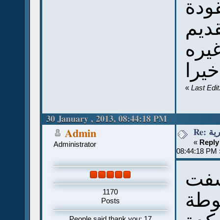
ودة
قديم
يره
خيرا
«
Last Edi
30 January , 2013, 08:44:18 PM
Re:
Admin
«
Reply
Administrator
08:44:18 PM 
شفت
1170
وطة
Posts
People said thank you: 17