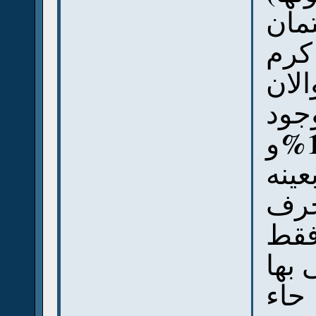
(ان
كرم
الان
جود
1
عينه
حرف
فقط
 بها
حاء