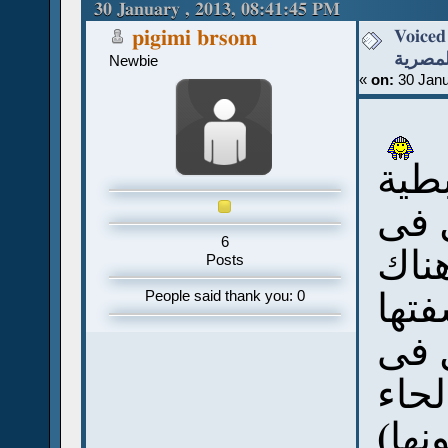
(Read 53463 times)
30 January , 2013, 08:41:45 PM
Voiced
pigimi brsom
لمصرية
Newbie
«
on:
30 Janu
بطية
 فى
6
ناك
Posts
تها
People said thank you: 0
 فى
لحاء
(فمثلا كلمة عثمان يكتبونها