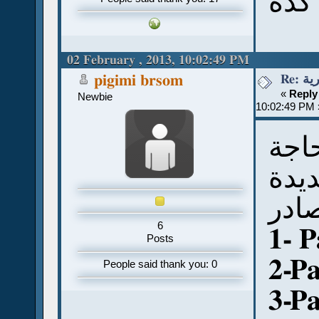
كدة
02 February , 2013, 10:02:49 PM
Re:
pigimi brsom
«
Reply
Newbie
10:02:49 PM 
اجة
يدة
ادر
6
1- 
Posts
2-P
People said thank you: 0
3-P