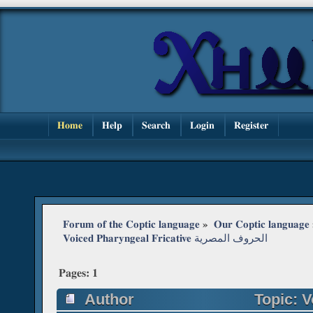
Home
Help
Search
Login
Register
Forum of the Coptic language
»
Our Coptic language
Voiced Pharyngeal Fricative الحروف المصرية 
Pages:
1
Author
Topic: Voice