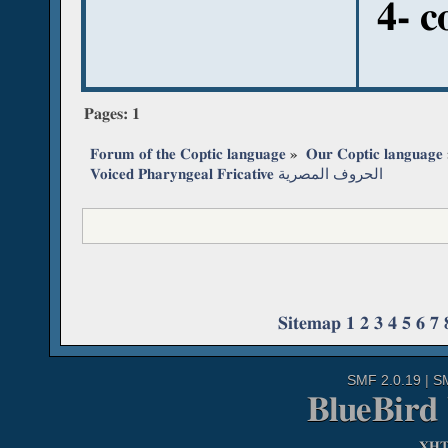
4- c
Pages:
1
Forum of the Coptic language
»
Our Coptic language
Voiced Pharyngeal Fricative الحروف المصرية 
Sitemap
1
2
3
4
5
6
7
SMF 2.0.19
|
S
BlueBird
XH